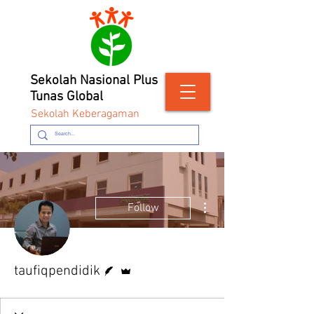
Sekolah Nasional Plus
Tunas Global
Sekolah Keberagaman
More actions
Follow
Writer
Admin
taufiqpendidik