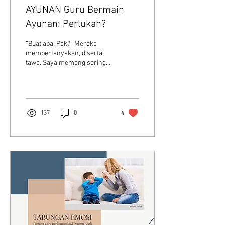
AYUNAN Guru Bermain
Ayunan: Perlukah?
“Buat apa, Pak?” Mereka
mempertanyakan, disertai
tawa. Saya memang sering
meminta peserta
pelatihan/seminar/diklat
untuk meluangkan waktu...
137
0
4