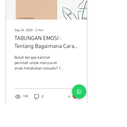
Sep 24, 2020
∙
2
min
TABUNGAN EMOSI :
Tentang Bagaimana Cara
Berkomunikasi
Butuh berapa kalimat
perintah untuk menyuruh
anak melakukan sesuatu? 1
kali atau lebih dari 3 kali?
Jawaban kita menjadi salah
satu cara...
199
0
4